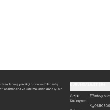
k tasarlanmış yenilikçi bir online bilet satış
KURUMSAL
İLETIŞIM
eri azaltmasına ve katılımcılarına daha iyi bir
Gizlilik
info@bile
Sözleşmesi
085030