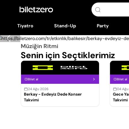
Tiyatro
Stand-Up
Party
Müziğin Ritmi
Senin için Seçtiklerimiz
Bilet al
Bilet al
24 Ağu 2026
04 Ağu
Berkay - Evdeyiz Dede Konser
Gece Yar
Takvimi
Takvimi