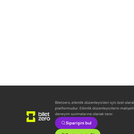
Biletzero, etkinlik düzenleyicileri için özel olara
platformudur. Etkinlik düzenleyicilerin maliyetl
deneyim sunmalarına olanak tanır.
Siparişini bul