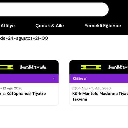
Atölye
Çocuk & Aile
Yemekli Eğlence
Bilet al
 - 13 Ağu 2026
04 Ağu - 13 Ağu 2026
ısı Kütüphanesi Tiyatro
Kürk Mantolu Madonna Tiyat
Takvimi