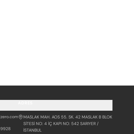
ADRES
tzero.com
MASLAK MAH. AOS 55. SK. 42 MASLAK B BLOK
SİTESİ NO: 4 İÇ KAPI NO: 542 SARIYER /
99928
İSTANBUL