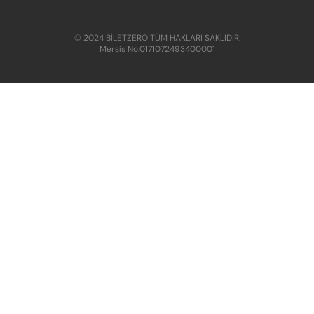
© 2024 BİLETZERO TÜM HAKLARI SAKLIDIR.
Mersis No:
0171072493400001