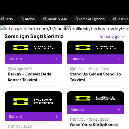
Party
Atölye
Çocuk & Aile
Yemekli Eğlence
Festiva
Senin için Seçtiklerimiz
Tümünü gör
>
Bilet al
Bilet al
24 Ağu 2026
01 Ağu - 29 Ağu 2026
Berkay - Evdeyiz Dede
Stand Up Gecesi Stand Up
Konser Takvimi
Takvimi
Bilet al
Bilet al
04 Ağu - 13 Ağu 2026
Gece Yarısı Kütüphanesi
01 Ağu 2026