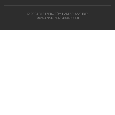
© 2024 BİLETZERO TÜM HAKLARI SAKLIDIR.
Mersis No:
0171072493400001