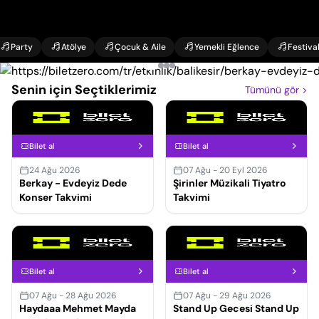
Party
Atölye
Çocuk & Aile
Yemekli Eğlence
Festiva
Senin için Seçtiklerimiz
Tümünü gör
>
Bilet al
Bilet al
24 Ağu 2026
07 Ağu - 20 Eyl 2026
Berkay - Evdeyiz Dede
Şirinler Müzikali Tiyatro
Konser Takvimi
Takvimi
Bilet al
Bilet al
07 Ağu - 28 Ağu 2026
07 Ağu - 29 Ağu 2026
Haydaaa Mehmet Mayda
Stand Up Gecesi Stand Up