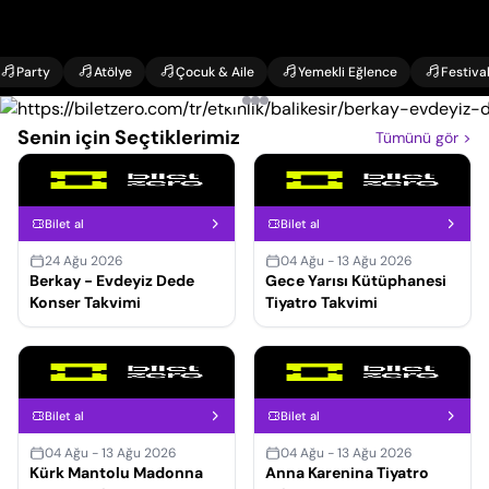
Party
Atölye
Çocuk & Aile
Yemekli Eğlence
Festiva
Senin için Seçtiklerimiz
Tümünü gör
>
Bilet al
Bilet al
24 Ağu 2026
04 Ağu - 13 Ağu 2026
Berkay - Evdeyiz Dede
Gece Yarısı Kütüphanesi
Konser Takvimi
Tiyatro Takvimi
Bilet al
Bilet al
04 Ağu - 13 Ağu 2026
04 Ağu - 13 Ağu 2026
Kürk Mantolu Madonna
Anna Karenina Tiyatro