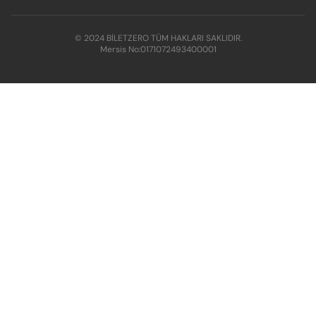
© 2024 BİLETZERO TÜM HAKLARI SAKLIDIR.
Mersis No:
0171072493400001