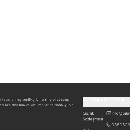
k tasarlanmış yenilikçi bir online bilet satış
KURUMSAL
İLETIŞIM
eri azaltmasına ve katılımcılarına daha iyi bir
Gizlilik
info@bile
Sözleşmesi
085030