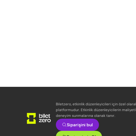
Biletzero, etkinlik düzenleyicileri için özel olara
platformudur. Etkinlik düzenleyicilerin maliyetl
deneyim sunmalarına olanak tanır.
Siparişini bul