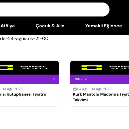
Atölye
Çocuk & Aile
Yemekli Eğlence
Bilet al
 - 13 Ağu 2026
04 Ağu - 13 Ağu 2026
ısı Kütüphanesi Tiyatro
Kürk Mantolu Madonna Tiyat
Takvimi