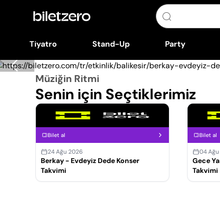
Tiyatro
Stand-Up
Party
Müziğin Ritmi
Senin için Seçtiklerimiz
Bilet al
Bilet al
24 Ağu 2026
04 Ağu
Berkay - Evdeyiz Dede Konser
Gece Yar
Takvimi
Takvimi