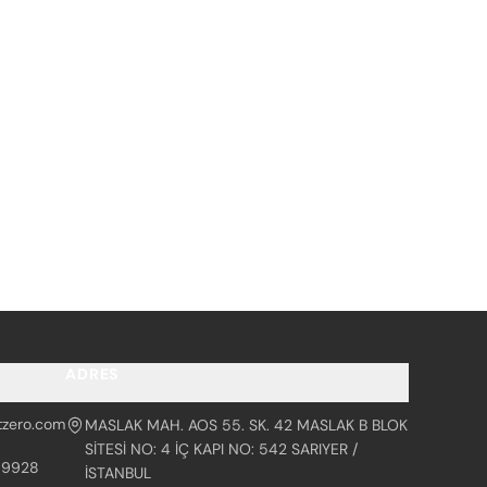
ADRES
tzero.com
MASLAK MAH. AOS 55. SK. 42 MASLAK B BLOK
SİTESİ NO: 4 İÇ KAPI NO: 542 SARIYER /
99928
İSTANBUL