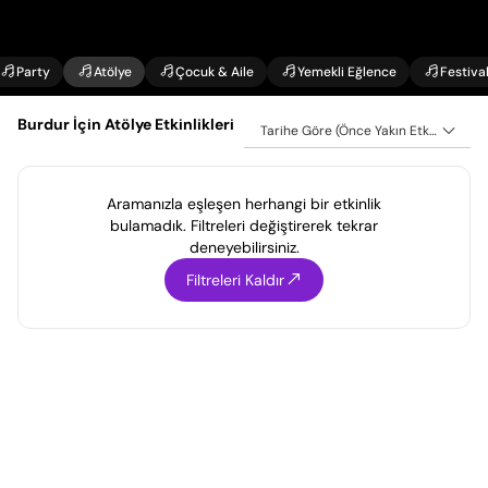
Party
Atölye
Çocuk & Aile
Yemekli Eğlence
Festiva
Burdur İçin Atölye Etkinlikleri
Tarihe Göre (Önce Yakın Etkinlikler)
Aramanızla eşleşen herhangi bir etkinlik
bulamadık. Filtreleri değiştirerek tekrar
deneyebilirsiniz.
Filtreleri Kaldır