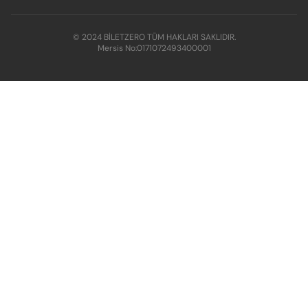
© 2024 BİLETZERO TÜM HAKLARI SAKLIDIR.
Mersis No:
0171072493400001