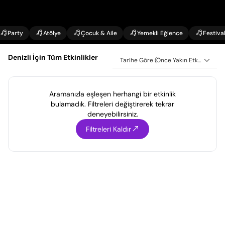
Party
Atölye
Çocuk & Aile
Yemekli Eğlence
Festiva
Denizli İçin Tüm Etkinlikler
Tarihe Göre (Önce Yakın Etkinlikler)
Aramanızla eşleşen herhangi bir etkinlik
bulamadık. Filtreleri değiştirerek tekrar
deneyebilirsiniz.
Filtreleri Kaldır