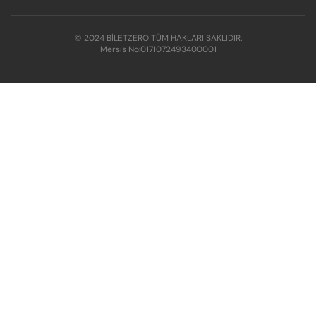
© 2024 BİLETZERO TÜM HAKLARI SAKLIDIR.
Mersis No:
0171072493400001