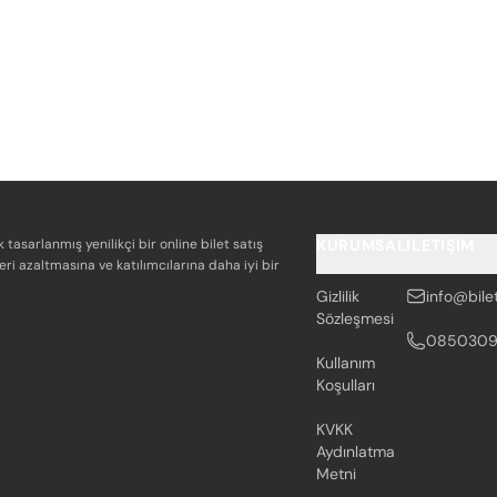
k tasarlanmış yenilikçi bir online bilet satış
KURUMSAL
İLETIŞIM
eri azaltmasına ve katılımcılarına daha iyi bir
Gizlilik
info@bile
Sözleşmesi
085030
Kullanım
Koşulları
KVKK
Aydınlatma
Metni