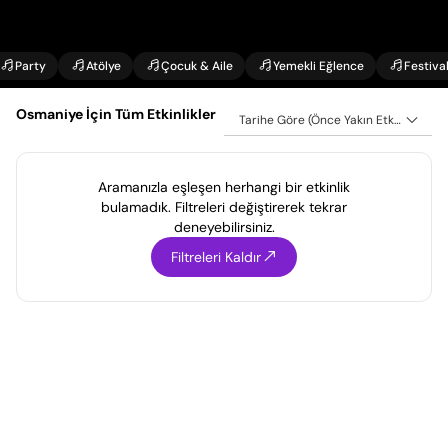
Party
Atölye
Çocuk & Aile
Yemekli Eğlence
Festiva
Osmaniye İçin Tüm Etkinlikler
Tarihe Göre (Önce Yakın Etkinlikler)
Aramanızla eşleşen herhangi bir etkinlik
bulamadık. Filtreleri değiştirerek tekrar
deneyebilirsiniz.
Filtreleri Kaldır