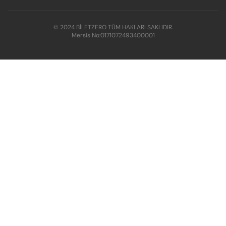
© 2024 BİLETZERO TÜM HAKLARI SAKLIDIR.
Mersis No:
0171072493400001