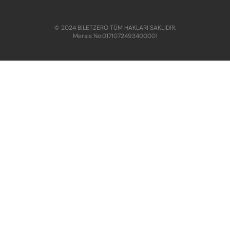
© 2024 BİLETZERO TÜM HAKLARI SAKLIDIR.
Mersis No:
0171072493400001