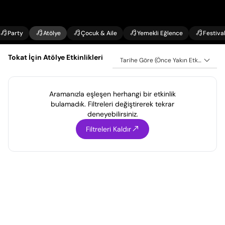
Party
Atölye
Çocuk & Aile
Yemekli Eğlence
Festiva
Tokat İçin Atölye Etkinlikleri
Tarihe Göre (Önce Yakın Etkinlikler)
Aramanızla eşleşen herhangi bir etkinlik
bulamadık. Filtreleri değiştirerek tekrar
deneyebilirsiniz.
Filtreleri Kaldır