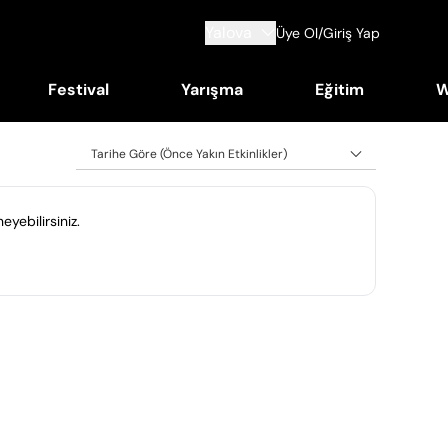
Yalova
Üye Ol/Giriş Yap
Festival
Yarışma
Eğitim
W
Tarihe Göre (Önce Yakın Etkinlikler)
eyebilirsiniz.