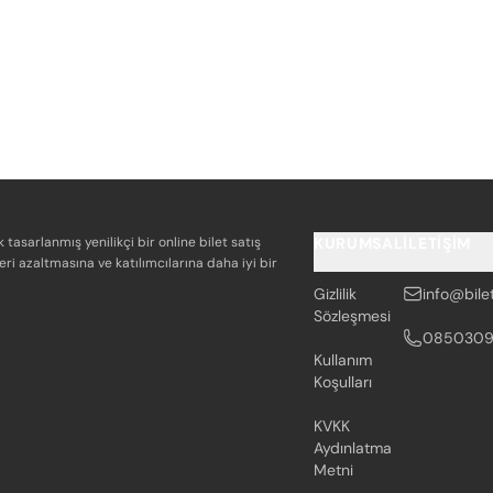
k tasarlanmış yenilikçi bir online bilet satış
KURUMSAL
İLETIŞIM
eri azaltmasına ve katılımcılarına daha iyi bir
Gizlilik
info@bile
Sözleşmesi
085030
Kullanım
Koşulları
KVKK
Aydınlatma
Metni