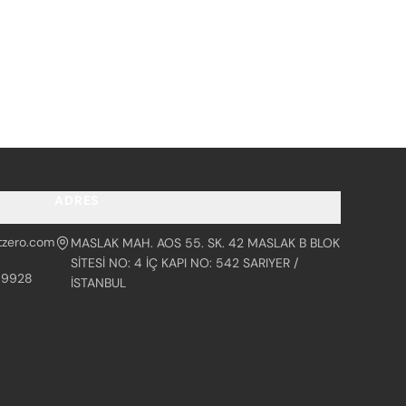
ADRES
tzero.com
MASLAK MAH. AOS 55. SK. 42 MASLAK B BLOK
SİTESİ NO: 4 İÇ KAPI NO: 542 SARIYER /
99928
İSTANBUL