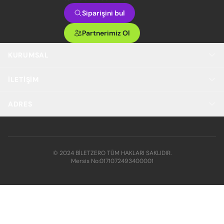
Siparişini bul
Partnerimiz Ol
KURUMSAL
İLETIŞIM
ADRES
© 2024 BİLETZERO TÜM HAKLARI SAKLIDIR.
Mersis No:
0171072493400001