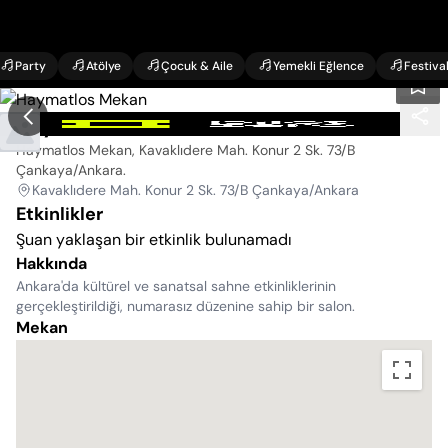
Party
Atölye
Çocuk & Aile
Yemekli Eğlence
Festiva
Haymatlos Mekan
Haymatlos Mekan, Kavaklıdere Mah. Konur 2 Sk. 73/B
Çankaya/Ankara
.
Kavaklıdere Mah. Konur 2 Sk. 73/B Çankaya/Ankara
Etkinlikler
Şuan yaklaşan bir etkinlik bulunamadı
Hakkında
Ankara'da kültürel ve sanatsal sahne etkinliklerinin
gerçekleştirildiği, numarasız düzenine sahip bir salon.
Mekan