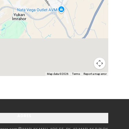
Map data ©2026
Terms
Report a map error
ADRES
tzero.com