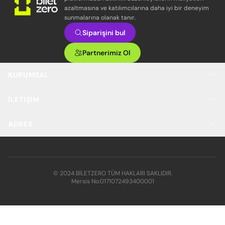
azaltmasına ve katılımcılarına daha iyi bir deneyim
sunmalarına olanak tanır.
Siparişini bul
Partnerimiz Ol
KURUMSAL
İLETIŞIM
ADRES
© 2024 BİLETZERO TÜM HAKLARI SAKLIDIR.
Mersis No:
0171072493400001