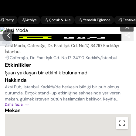
Party
Atölye
Çocuk & Aile
Yemekli Eğlence
Festiva
Aksi Moda
Aksi Moda, Caferağa, Dr. Esat Işık Cd. No:17, 34710 Kadıköy/
İstanbul
.
Caferağa, Dr. Esat Işık Cd. No:17, 34710 Kadıköy/İstanbul
Etkinlikler
Şuan yaklaşan bir etkinlik bulunamadı
Hakkında
Aksi Pub, İstanbul Kadıköy'de herkesin bildiği bir pub olmuş
durumda. Birçok stand-up etkinliğine sahnesinde yer veren
mekan, gülmek isteyen bütün katılımcıları bekliyor. Keyifle
Daha fazla
içeceğinizi yudumlarken kahkahalara eşlik edebilirsiniz.
Mekan