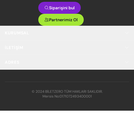
Siparişini bul
Partnerimiz Ol
KURUMSAL
İLETIŞIM
ADRES
© 2024 BİLETZERO TÜM HAKLARI SAKLIDIR.
Mersis No:
0171072493400001