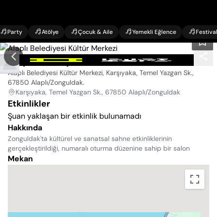
Party
Atölye
Çocuk & Aile
Yemekli Eğlence
Festiva
Alaplı Belediyesi Kültür Merkezi
Alaplı Belediyesi Kültür Merkezi, Karşıyaka, Temel Yazgan Sk.,
67850 Alaplı/Zonguldak
.
Karşıyaka, Temel Yazgan Sk., 67850 Alaplı/Zonguldak
Etkinlikler
Şuan yaklaşan bir etkinlik bulunamadı
Hakkında
Zonguldak'ta kültürel ve sanatsal sahne etkinliklerinin
gerçekleştirildiği, numaralı oturma düzenine sahip bir salon
Mekan