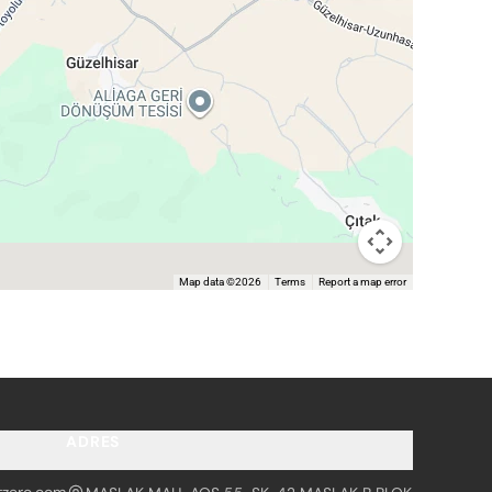
Map data ©2026
Terms
Report a map error
ADRES
tzero.com