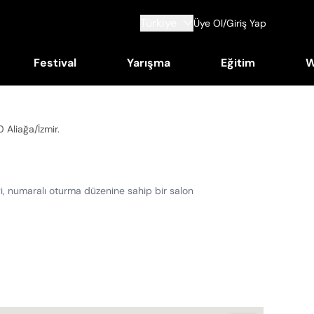
Türkiye
Üye Ol/Giriş Yap
Festival
Yarışma
Eğitim
W
0 Aliağa/İzmir
.
rildiği, numaralı oturma düzenine sahip bir salon