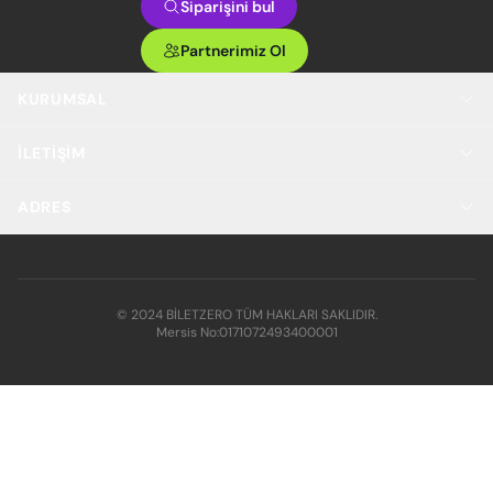
Siparişini bul
Partnerimiz Ol
KURUMSAL
İLETIŞIM
ADRES
© 2024 BİLETZERO TÜM HAKLARI SAKLIDIR.
Mersis No:
0171072493400001