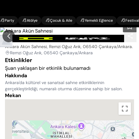
Party
Atölye
Çocuk & Aile
Yemekli Eğlence
Festiva
Ankara Akün Sahnesi
Ankara Akün Sahnesi, Remzi Oğuz Arık, 06540 Çankaya/Ankara
.
Remzi Oğuz Arık, 06540 Çankaya/Ankara
Etkinlikler
Şuan yaklaşan bir etkinlik bulunamadı
Hakkında
Ankara'da kültürel ve sanatsal sahne etkinliklerinin
gerçekleştirildiği, numaralı oturma düzenine sahip bir salon.
Mekan