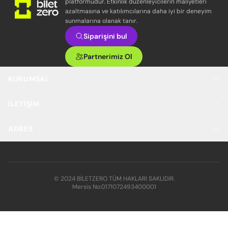
platformudur. Etkinlik düzenleyicilerin maliyetleri
azaltmasına ve katılımcılarına daha iyi bir deneyim
sunmalarına olanak tanır.
Siparişini bul
Partnerimiz Ol
KURUMSAL
İLETIŞIM
ADRES
© 2024 BİLETZERO TÜM HAKLARI SAKLIDIR.
Mersis No:
0171072493400001