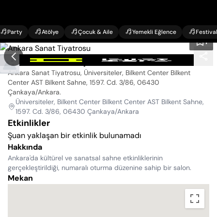
Party
Atölye
Çocuk & Aile
Yemekli Eğlence
Festiva
1
Ankara Sanat Tiyatrosu
Ankara Sanat Tiyatrosu, Üniversiteler, Bilkent Center Bilkent
Center AST Bilkent Sahne, 1597. Cd. 3/86, 06430
Çankaya/Ankara
.
Üniversiteler, Bilkent Center Bilkent Center AST Bilkent Sahne,
1597. Cd. 3/86, 06430 Çankaya/Ankara
Etkinlikler
Şuan yaklaşan bir etkinlik bulunamadı
Hakkında
Ankara'da kültürel ve sanatsal sahne etkinliklerinin
gerçekleştirildiği, numaralı oturma düzenine sahip bir salon.
Mekan