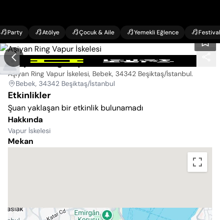
Party
Atölye
Çocuk & Aile
Yemekli Eğlence
Festiva
Aşiyan Ring Vapur İskelesi
Aşiyan Ring Vapur İskelesi, Bebek, 34342 Beşiktaş/İstanbul
.
Bebek, 34342 Beşiktaş/İstanbul
Etkinlikler
Şuan yaklaşan bir etkinlik bulunamadı
Hakkında
Vapur İskelesi
Mekan