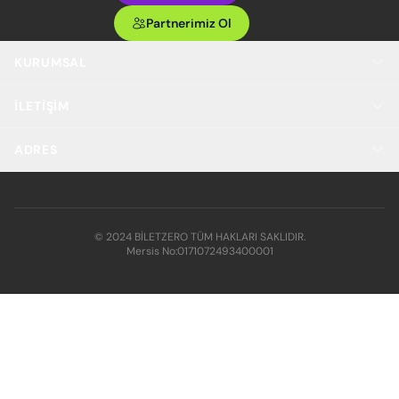
Partnerimiz Ol
KURUMSAL
İLETIŞIM
ADRES
© 2024 BİLETZERO TÜM HAKLARI SAKLIDIR.
Mersis No:
0171072493400001