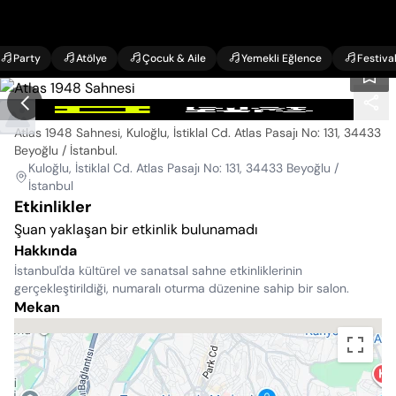
Party
Atölye
Çocuk & Aile
Yemekli Eğlence
Festiva
Atlas 1948 Sahnesi
Atlas 1948 Sahnesi, Kuloğlu, İstiklal Cd. Atlas Pasajı No: 131, 34433
Beyoğlu / İstanbul
.
Kuloğlu, İstiklal Cd. Atlas Pasajı No: 131, 34433 Beyoğlu /
İstanbul
Etkinlikler
Şuan yaklaşan bir etkinlik bulunamadı
Hakkında
İstanbul'da kültürel ve sanatsal sahne etkinliklerinin
gerçekleştirildiği, numaralı oturma düzenine sahip bir salon.
Mekan