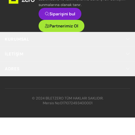
sunmalarına olanak tanır.
Siparişini bul
Partnerimiz Ol
KURUMSAL
İLETIŞIM
ADRES
© 2024 BİLETZERO TÜM HAKLARI SAKLIDIR.
Mersis No:
0171072493400001