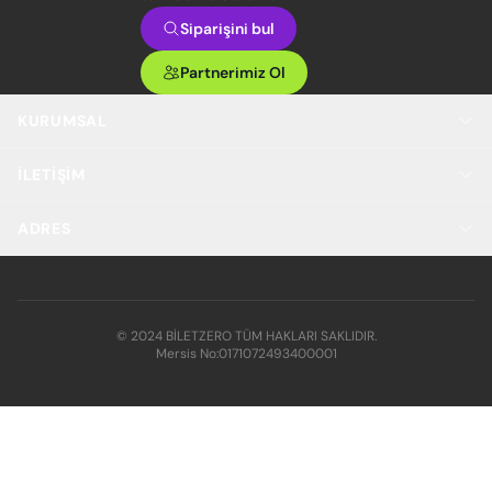
Siparişini bul
Partnerimiz Ol
KURUMSAL
İLETIŞIM
ADRES
© 2024 BİLETZERO TÜM HAKLARI SAKLIDIR.
Mersis No:
0171072493400001