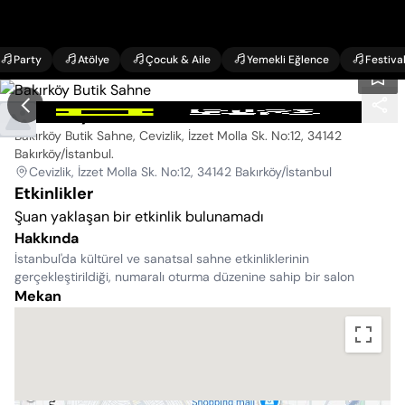
Party
Atölye
Çocuk & Aile
Yemekli Eğlence
Festiva
Bakırköy Butik Sahne
Bakırköy Butik Sahne, Cevizlik, İzzet Molla Sk. No:12, 34142
Bakırköy/İstanbul
.
Cevizlik, İzzet Molla Sk. No:12, 34142 Bakırköy/İstanbul
Etkinlikler
Şuan yaklaşan bir etkinlik bulunamadı
Hakkında
İstanbul'da kültürel ve sanatsal sahne etkinliklerinin
gerçekleştirildiği, numaralı oturma düzenine sahip bir salon
Mekan