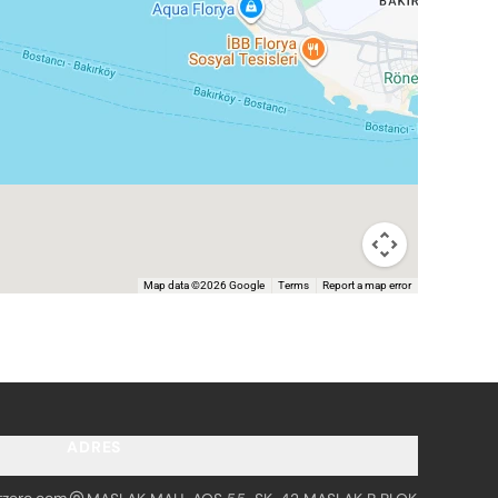
Map data ©2026 Google
Terms
Report a map error
ADRES
tzero.com