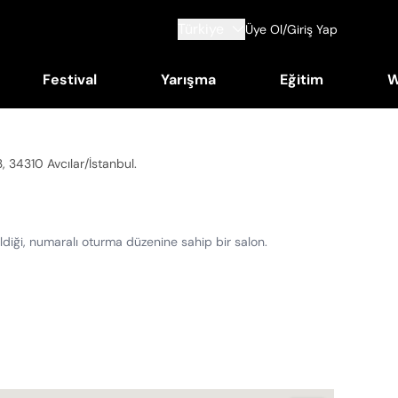
Türkiye
Üye Ol/Giriş Yap
Festival
Yarışma
Eğitim
W
, 34310 Avcılar/İstanbul
.
rildiği, numaralı oturma düzenine sahip bir salon.