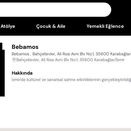
Atölye
Çocuk & Aile
Yemekli Eğlence
Bebamos
Bebamos , Bahçelievler, Ali Rıza Avni Blv No:1, 35600 Karabağlar
Bahçelievler, Ali Rıza Avni Blv No:1, 35600 Karabağlar/İzmir
Hakkında
İzmir'de kültürel ve sanatsal sahne etkinliklerinin gerçekleştirild