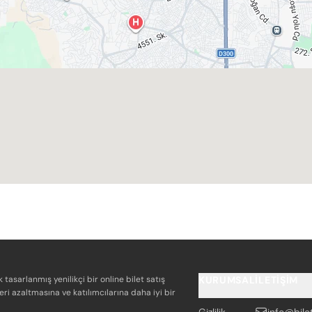
k tasarlanmış yenilikçi bir online bilet satış
KURUMSAL
İLETIŞIM
eri azaltmasına ve katılımcılarına daha iyi bir
Gizlilik
info@bile