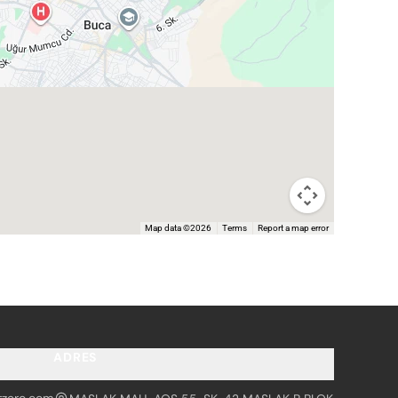
Map data ©2026
Terms
Report a map error
ADRES
tzero.com