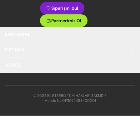
Siparişini bul
Partnerimiz Ol
KURUMSAL
İLETIŞIM
ADRES
© 2024 BİLETZERO TÜM HAKLARI SAKLIDIR.
Mersis No:
0171072493400001