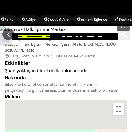
Party
Atölye
Çocuk & Aile
Yemekli Eğlence
Festiva
Bozüyük Halk Eğitimi Merkezi
Bozüyük Halk Eğitimi Merkezi, Çarşı, Atatürk Cd. No:3, 11300
Bozüyük/Bilecik
.
Çarşı, Atatürk Cd. No:3, 11300 Bozüyük/Bilecik
Etkinlikler
Şuan yaklaşan bir etkinlik bulunamadı
Hakkında
Bilecik'te kültürel ve sanatsal sahne etkinliklerinin
gerçekleştirildiği, numarasız oturma düzenine sahip bir salon
Mekan