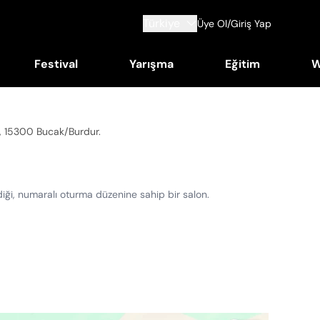
Türkiye
Üye Ol/Giriş Yap
Festival
Yarışma
Eğitim
W
0, 15300 Bucak/Burdur
.
ldiği, numaralı oturma düzenine sahip bir salon.