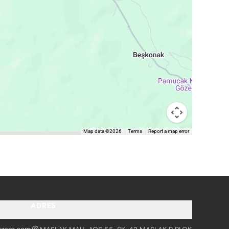
Map data ©2026
Terms
Report a map error
ADRES
tzero.com