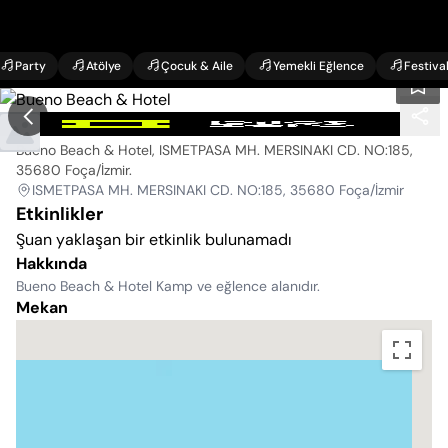
Party
Atölye
Çocuk & Aile
Yemekli Eğlence
Festiva
Bueno Beach & Hotel
Bueno Beach & Hotel, ISMETPASA MH. MERSINAKI CD. NO:185,
35680 Foça/İzmir
.
ISMETPASA MH. MERSINAKI CD. NO:185, 35680 Foça/İzmir
Etkinlikler
Şuan yaklaşan bir etkinlik bulunamadı
Hakkında
Bueno Beach & Hotel Kamp ve eğlence alanıdır.
Mekan