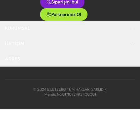
Siparişini bul
Partnerimiz Ol
KURUMSAL
İLETIŞIM
ADRES
© 2024 BİLETZERO TÜM HAKLARI SAKLIDIR.
Mersis No:
0171072493400001