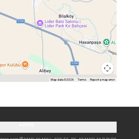
Map data ©2026
Terms
Report a map error
ADRES
tzero.com