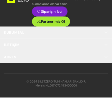
sunmalarına olanak tanır.
Siparişini bul
Partnerimiz Ol
KURUMSAL
İLETIŞIM
ADRES
© 2024 BİLETZERO TÜM HAKLARI SAKLIDIR.
Mersis No:
0171072493400001