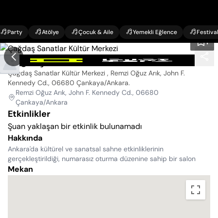
Party
Atölye
Çocuk & Aile
Yemekli Eğlence
Festiva
1
Çağdaş Sanatlar Kültür Merkezi
Çağdaş Sanatlar Kültür Merkezi , Remzi Oğuz Arık, John F.
Kennedy Cd., 06680 Çankaya/Ankara
.
Remzi Oğuz Arık, John F. Kennedy Cd., 06680
Çankaya/Ankara
Etkinlikler
Şuan yaklaşan bir etkinlik bulunamadı
Hakkında
Ankara'da kültürel ve sanatsal sahne etkinliklerinin
gerçekleştirildiği, numarasız oturma düzenine sahip bir salon
Mekan