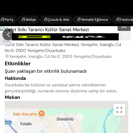
Party
Atölye
Çocuk & Aile
Yemekli Eğlence
Festiva
Cahit Sıtkı Tarancı Kültür Sanat Merkezi
Cahit Sıtkı Tarancı Kültür Sanat Merkezi, Yenişehir, İnaloğlu Cd
No:11, 21100 Yenişehir/Diyarbakır
.
Yenişehir, İnaloğlu Cd No:11, 21100 Yenişehir/Diyarbakır
Etkinlikler
Şuan yaklaşan bir etkinlik bulunamadı
Hakkında
Diyarbakır'da kültürel ve sanatsal sahne etkinliklerinin
gerçekleştirildiği, numaralı oturma düzenine sahip bir salon.
Mekan