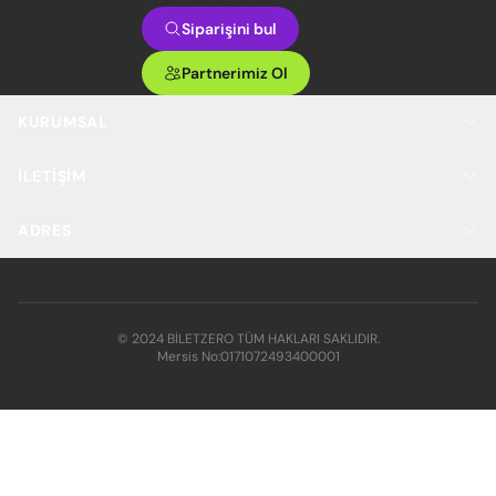
Siparişini bul
Partnerimiz Ol
KURUMSAL
İLETIŞIM
ADRES
© 2024 BİLETZERO TÜM HAKLARI SAKLIDIR.
Mersis No:
0171072493400001