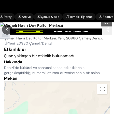
Party
Atölye
Çocuk & Aile
Yemekli Eğlence
Festiva
Çameli Hayri Dev Kültür Merkezi
Çameli Hayri Dev Kültür Merkezi, Yeni, 20980 Çameli/Denizli
.
Yeni, 20980 Çameli/Denizli
Etkinlikler
Şuan yaklaşan bir etkinlik bulunamadı
Hakkında
Denizli'de kültürel ve sanatsal sahne etkinliklerinin
gerçekleştirildiği, numaralı oturma düzenine sahip bir salon.
Mekan