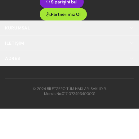
Siparişini bul
Partnerimiz Ol
KURUMSAL
İLETIŞIM
ADRES
© 2024 BİLETZERO TÜM HAKLARI SAKLIDIR.
Mersis No:
0171072493400001