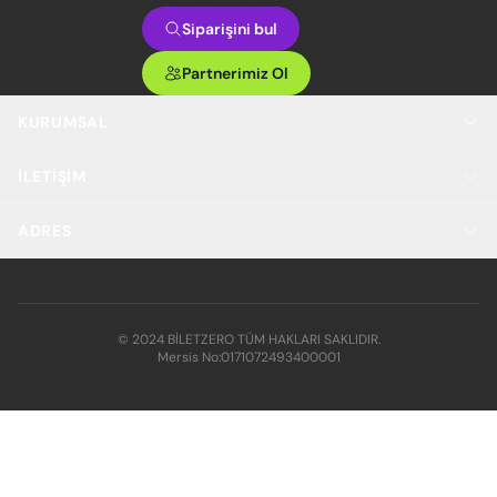
Siparişini bul
Partnerimiz Ol
KURUMSAL
İLETIŞIM
ADRES
© 2024 BİLETZERO TÜM HAKLARI SAKLIDIR.
Mersis No:
0171072493400001