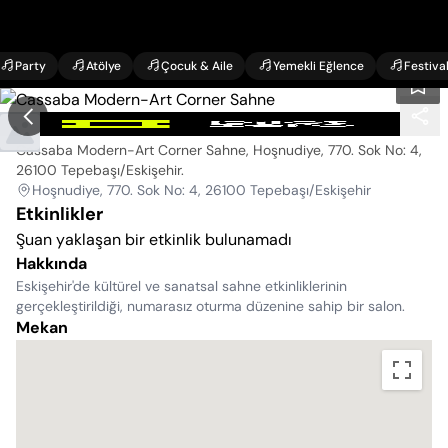
Party
Atölye
Çocuk & Aile
Yemekli Eğlence
Festiva
Cassaba Modern-Art Corner Sahne
Cassaba Modern-Art Corner Sahne, Hoşnudiye, 770. Sok No: 4,
26100 Tepebaşı/Eskişehir
.
Hoşnudiye, 770. Sok No: 4, 26100 Tepebaşı/Eskişehir
Etkinlikler
Şuan yaklaşan bir etkinlik bulunamadı
Hakkında
Eskişehir'de kültürel ve sanatsal sahne etkinliklerinin
gerçekleştirildiği, numarasız oturma düzenine sahip bir salon.
Mekan