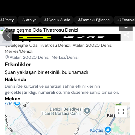
Party
Atölye
Çocuk & Aile
Yemekli Eğlence
Festiva
Çatalçeşme Oda Tiyatrosu Denizli
Çatalçeşme Oda Tiyatrosu Denizli, Atalar, 20020 Denizli
Merkez/Denizli
.
Atalar, 20020 Denizli Merkez/Denizli
Etkinlikler
Şuan yaklaşan bir etkinlik bulunamadı
Hakkında
Denizli'de kültürel ve sanatsal sahne etkinliklerinin
gerçekleştirildiği, numaralı oturma düzenine sahip bir salon.
Mekan