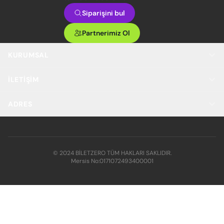
Siparişini bul
Partnerimiz Ol
KURUMSAL
İLETIŞIM
ADRES
© 2024 BİLETZERO TÜM HAKLARI SAKLIDIR.
Mersis No:
0171072493400001