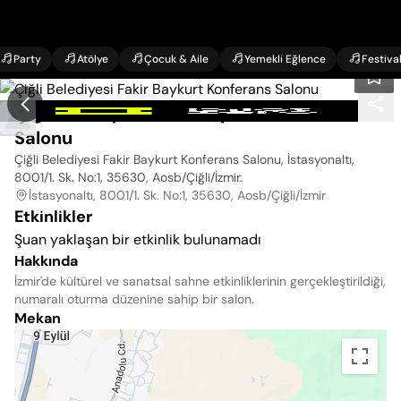
Party
Atölye
Çocuk & Aile
Yemekli Eğlence
Festiva
Çiğli Belediyesi Fakir Baykurt Konferans
Salonu
Çiğli Belediyesi Fakir Baykurt Konferans Salonu, İstasyonaltı,
8001/1. Sk. No:1, 35630, Aosb/Çiğli/İzmir
.
İstasyonaltı, 8001/1. Sk. No:1, 35630, Aosb/Çiğli/İzmir
Etkinlikler
Şuan yaklaşan bir etkinlik bulunamadı
Hakkında
İzmir'de kültürel ve sanatsal sahne etkinliklerinin gerçekleştirildiği,
numaralı oturma düzenine sahip bir salon.
Mekan