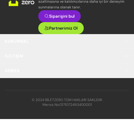
azaltmasına ve katılımcılarına daha iyi bir deneyim
sunmalarına olanak tanır.
Siparişini bul
Partnerimiz Ol
KURUMSAL
İLETIŞIM
ADRES
© 2024 BİLETZERO TÜM HAKLARI SAKLIDIR.
Mersis No:
0171072493400001