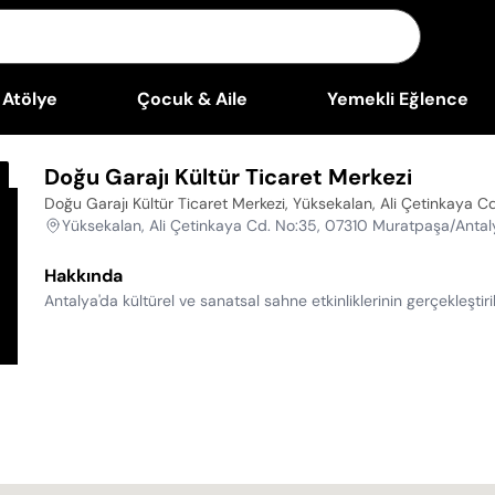
Atölye
Çocuk & Aile
Yemekli Eğlence
Doğu Garajı Kültür Ticaret Merkezi
Doğu Garajı Kültür Ticaret Merkezi, Yüksekalan, Ali Çetinkaya 
Yüksekalan, Ali Çetinkaya Cd. No:35, 07310 Muratpaşa/Antal
Hakkında
Antalya'da kültürel ve sanatsal sahne etkinliklerinin gerçekleştir