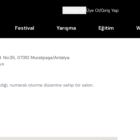
Türkiye
Üye Ol/Giriş Yap
Festival
Yarışma
Eğitim
W
Cd. No:35, 07310 Muratpaşa/Antalya
.
ya
ildiği, numaralı oturma düzenine sahip bir salon.