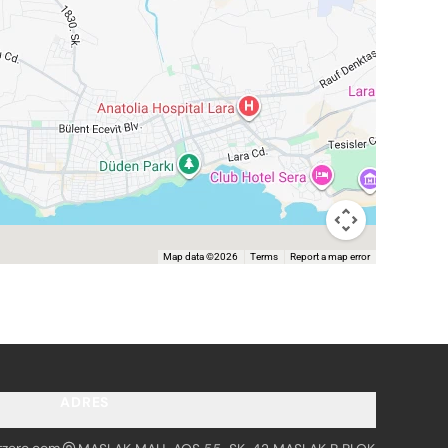
Map data ©2026
Terms
Report a map error
ADRES
tzero.com