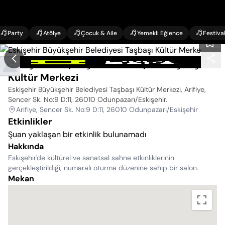
Party
Atölye
Çocuk & Aile
Yemekli Eğlence
Festiva
Eskişehir Büyükşehir Belediyesi Taşbaşı
Kültür Merkezi
Eskişehir Büyükşehir Belediyesi Taşbaşı Kültür Merkezi, Arifiye,
Sencer Sk. No:9 D:11, 26010 Odunpazarı/Eskişehir
.
Arifiye, Sencer Sk. No:9 D:11, 26010 Odunpazarı/Eskişehir
Etkinlikler
Şuan yaklaşan bir etkinlik bulunamadı
Hakkında
Eskişehir'de kültürel ve sanatsal sahne etkinliklerinin
gerçekleştirildiği, numaralı oturma düzenine sahip bir salon.
Mekan