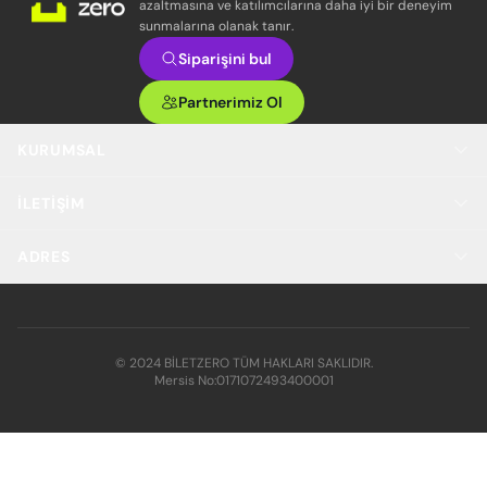
azaltmasına ve katılımcılarına daha iyi bir deneyim
sunmalarına olanak tanır.
Siparişini bul
Partnerimiz Ol
KURUMSAL
İLETIŞIM
ADRES
© 2024 BİLETZERO TÜM HAKLARI SAKLIDIR.
Mersis No:
0171072493400001