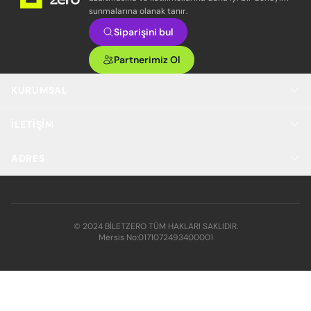
sunmalarına olanak tanır.
Siparişini bul
Partnerimiz Ol
KURUMSAL
İLETIŞIM
ADRES
© 2024 BİLETZERO TÜM HAKLARI SAKLIDIR.
Mersis No:
0171072493400001