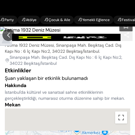
Party
Atölye
Çocuk & Aile
Yemekli Eğlence
Festiva
Fatima 1932 Deniz Müzesi
Fatima 1932 Deniz Müzesi, Sinanpaşa Mah. Beşiktaş Cad. Dış
Kapı No : 6 İç Kapı No:2, 34022 Beşiktaş/İstanbul
.
Sinanpaşa Mah. Beşiktaş Cad. Dış Kapı No : 6 İç Kapı No:2,
34022 Beşiktaş/İstanbul
Etkinlikler
Şuan yaklaşan bir etkinlik bulunamadı
Hakkında
İstanbul'da kültürel ve sanatsal sahne etkinliklerinin
gerçekleştirildiği, numarasız oturma düzenine sahip bir mekan.
Mekan