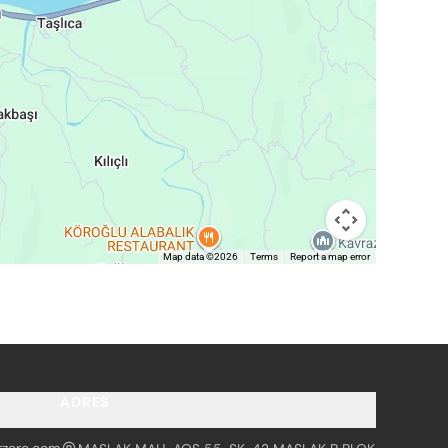
Map data ©2026
Terms
Report a map error
ADRES
tzero.com