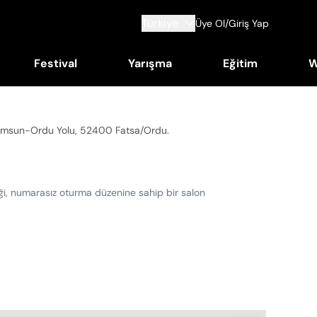
Türkiye
Üye Ol/Giriş Yap
Festival
Yarışma
Eğitim
W
 Samsun-Ordu Yolu, 52400 Fatsa/Ordu
.
diği, numarasız oturma düzenine sahip bir salon