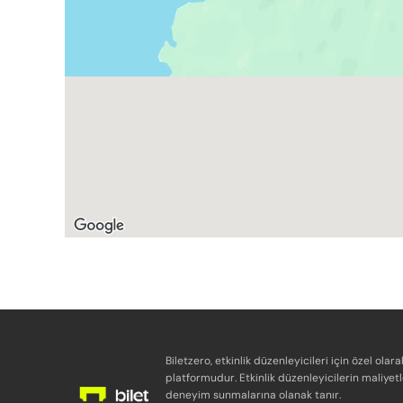
Biletzero, etkinlik düzenleyicileri için özel olara
platformudur. Etkinlik düzenleyicilerin maliyetl
deneyim sunmalarına olanak tanır.