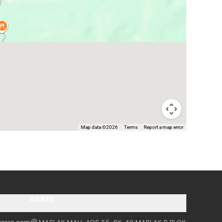
Map data ©2026
Terms
Report a map error
ADRES
tzero.com