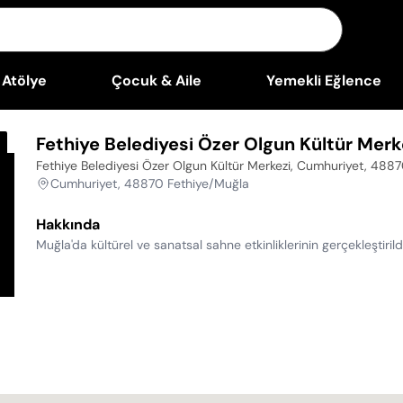
Atölye
Çocuk & Aile
Yemekli Eğlence
Fethiye Belediyesi Özer Olgun Kültür Merk
Fethiye Belediyesi Özer Olgun Kültür Merkezi, Cumhuriyet, 488
Cumhuriyet, 48870 Fethiye/Muğla
Hakkında
Muğla'da kültürel ve sanatsal sahne etkinliklerinin gerçekleştiri