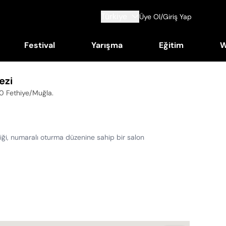
Türkiye
Üye Ol/Giriş Yap
Festival
Yarışma
Eğitim
W
ezi
70 Fethiye/Muğla
.
ldiği, numaralı oturma düzenine sahip bir salon