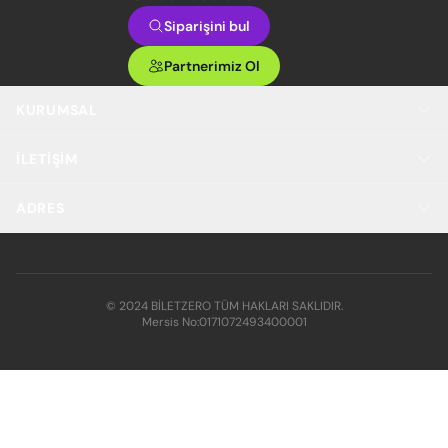
Siparişini bul
Partnerimiz Ol
KURUMSAL
İLETIŞIM
ADRES
© 2024 BİLETZERO TÜM HAKLARI SAKLIDIR.
Mersis No:
0171072493400001