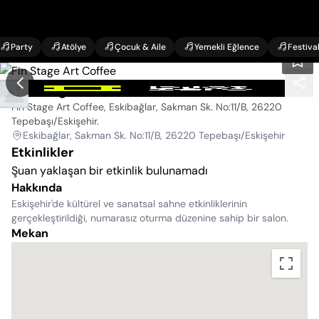
Party
Atölye
Çocuk & Aile
Yemekli Eğlence
Festiva
Fin Stage Art Coffee
Fin Stage Art Coffee, Eskibağlar, Sakman Sk. No:11/B, 26220
Tepebaşı/Eskişehir
.
Eskibağlar, Sakman Sk. No:11/B, 26220 Tepebaşı/Eskişehir
Etkinlikler
Şuan yaklaşan bir etkinlik bulunamadı
Hakkında
Eskişehir'de kültürel ve sanatsal sahne etkinliklerinin
gerçekleştirildiği, numarasız oturma düzenine sahip bir salon.
Mekan