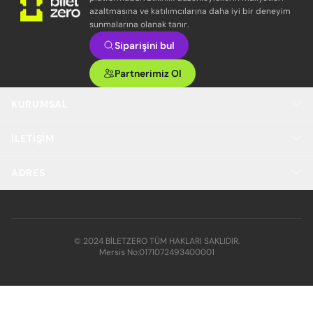
azaltmasına ve katılımcılarına daha iyi bir deneyim
sunmalarına olanak tanır.
Siparişini bul
Partnerimiz Ol
KURUMSAL
İLETIŞIM
ADRES
© 2024 BİLETZERO TÜM HAKLARI SAKLIDIR.
Mersis No:
0171072493400001