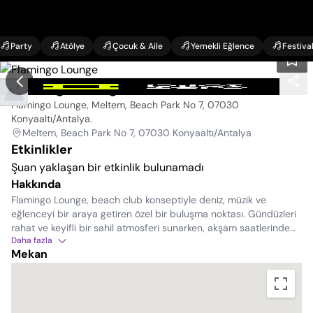
Party
Atölye
Çocuk & Aile
Yemekli Eğlence
Festiva
Flamingo Lounge
Flamingo Lounge, Meltem, Beach Park No 7, 07030
Konyaaltı/Antalya
.
Meltem, Beach Park No 7, 07030 Konyaaltı/Antalya
Etkinlikler
Şuan yaklaşan bir etkinlik bulunamadı
Hakkında
Flamingo Lounge, beach club konseptiyle deniz, müzik ve
eğlenceyi bir araya getiren özel bir buluşma noktası. Gündüzleri
rahat ve keyifli bir sahil atmosferi sunarken, akşam saatlerinde
Daha fazla
konserler, DJ performansları ve çeşitli etkinliklerle enerjinize
Mekan
enerji katar.