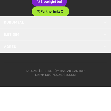
Siparişini bul
Partnerimiz Ol
KURUMSAL
İLETIŞIM
ADRES
© 2024 BİLETZERO TÜM HAKLARI SAKLIDIR.
Mersis No:
0171072493400001