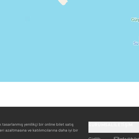
k tasarlanmış yenilikçi bir online bilet satış
KURUMSAL
İLETIŞIM
eri azaltmasına ve katılımcılarına daha iyi bir
Gizlilik
info@bile