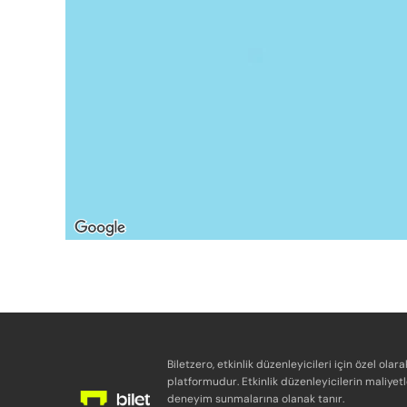
Biletzero, etkinlik düzenleyicileri için özel olara
platformudur. Etkinlik düzenleyicilerin maliyetl
deneyim sunmalarına olanak tanır.