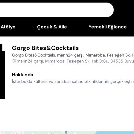
Atölye
Çocuk & Aile
Yemekli Eğlence
Gorgo Bites&Cocktails
Gorgo Bites&Cocktails, marin24 çarşı, Mimaroba, Fesleğen Sk.
marin24 çarşı, Mimaroba, Fesleğen Sk. 1 sk D:8u, 34535 Büy
Hakkında
İstanbulda kültürel ve sanatsal sahne etkinliklerinin gerçekleşti