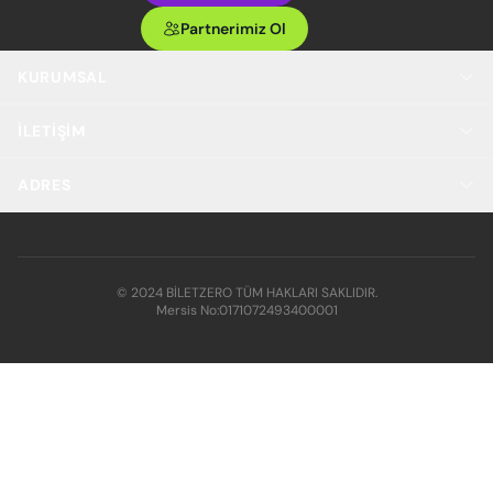
Partnerimiz Ol
KURUMSAL
İLETIŞIM
ADRES
© 2024 BİLETZERO TÜM HAKLARI SAKLIDIR.
Mersis No:
0171072493400001