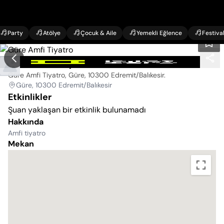
Party
Atölye
Çocuk & Aile
Yemekli Eğlence
Festiva
Güre Amfi Tiyatro
Güre Amfi Tiyatro, Güre, 10300 Edremit/Balıkesir
.
Güre, 10300 Edremit/Balıkesir
Etkinlikler
Şuan yaklaşan bir etkinlik bulunamadı
Hakkında
Amfi tiyatro
Mekan