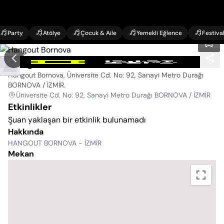
Party
Atölye
Çocuk & Aile
Yemekli Eğlence
Festiva
Hangout Bornova
Hangout Bornova, Üniversite Cd. No: 92, Sanayi Metro Durağı
BORNOVA / İZMİR
.
Üniversite Cd. No: 92, Sanayi Metro Durağı BORNOVA / İZMİR
Etkinlikler
Şuan yaklaşan bir etkinlik bulunamadı
Hakkında
HANGOUT BORNOVA - İZMİR
Mekan