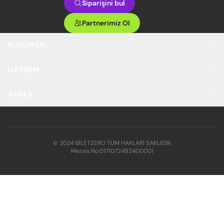
Siparişini bul
Partnerimiz Ol
KURUMSAL
İLETIŞIM
ADRES
© 2024 BİLETZERO TÜM HAKLARI SAKLIDIR.
Mersis No:
0171072493400001