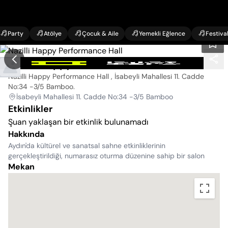
Party
Atölye
Çocuk & Aile
Yemekli Eğlence
Festiva
Nazilli Happy Performance Hall
Nazilli Happy Performance Hall , İsabeyli Mahallesi 11. Cadde
No:34 -3/5 Bamboo
.
İsabeyli Mahallesi 11. Cadde No:34 -3/5 Bamboo
Etkinlikler
Şuan yaklaşan bir etkinlik bulunamadı
Hakkında
Aydın'da kültürel ve sanatsal sahne etkinliklerinin
gerçekleştirildiği, numarasız oturma düzenine sahip bir salon
Mekan