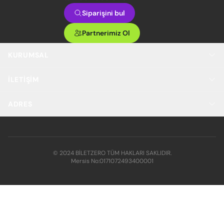
Siparişini bul
Partnerimiz Ol
KURUMSAL
İLETIŞIM
ADRES
© 2024 BİLETZERO TÜM HAKLARI SAKLIDIR.
Mersis No:
0171072493400001