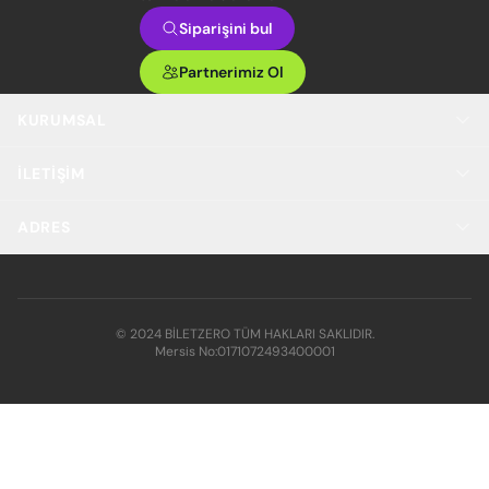
Siparişini bul
Partnerimiz Ol
KURUMSAL
İLETIŞIM
ADRES
© 2024 BİLETZERO TÜM HAKLARI SAKLIDIR.
Mersis No:
0171072493400001