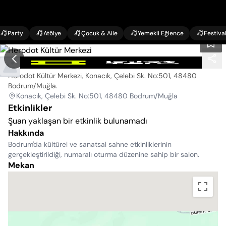
Party
Atölye
Çocuk & Aile
Yemekli Eğlence
Festiva
Herodot Kültür Merkezi
Herodot Kültür Merkezi, Konacık, Çelebi Sk. No:501, 48480
Bodrum/Muğla
.
Konacık, Çelebi Sk. No:501, 48480 Bodrum/Muğla
Etkinlikler
Şuan yaklaşan bir etkinlik bulunamadı
Hakkında
Bodrum'da kültürel ve sanatsal sahne etkinliklerinin
gerçekleştirildiği, numaralı oturma düzenine sahip bir salon.
Mekan