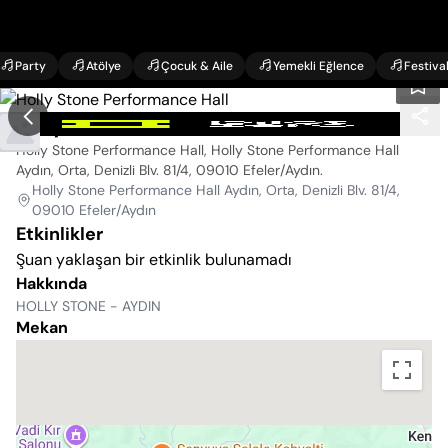
Party
Atölye
Çocuk & Aile
Yemekli Eğlence
Festiva
Holly Stone Performance Hall
Holly Stone Performance Hall, Holly Stone Performance Hall
Aydın, Orta, Denizli Blv. 81/4, 09010 Efeler/Aydın
.
Holly Stone Performance Hall Aydın, Orta, Denizli Blv. 81/4,
09010 Efeler/Aydın
Etkinlikler
Şuan yaklaşan bir etkinlik bulunamadı
Hakkında
HOLLY STONE - AYDIN
Mekan