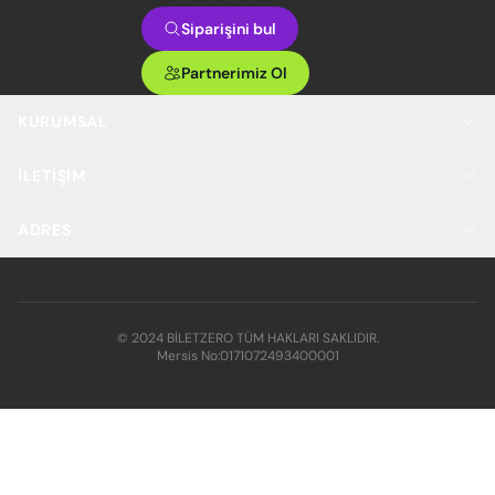
Siparişini bul
Partnerimiz Ol
KURUMSAL
İLETIŞIM
ADRES
© 2024 BİLETZERO TÜM HAKLARI SAKLIDIR.
Mersis No:
0171072493400001