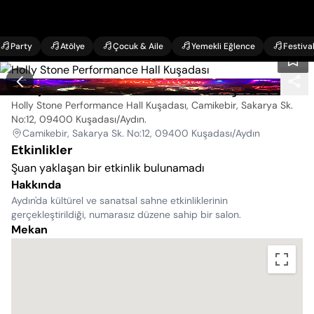
Party
Atölye
Çocuk & Aile
Yemekli Eğlence
Festiva
Holly Stone Performance Hall Kuşadası
Holly Stone Performance Hall Kuşadası, Camikebir, Sakarya Sk.
No:12, 09400 Kuşadası/Aydın
.
Camikebir, Sakarya Sk. No:12, 09400 Kuşadası/Aydın
Etkinlikler
Şuan yaklaşan bir etkinlik bulunamadı
Hakkında
Aydın'da kültürel ve sanatsal sahne etkinliklerinin
gerçekleştirildiği, numarasız düzene sahip bir salon.
Mekan