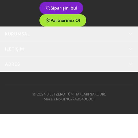
Siparişini bul
Partnerimiz Ol
KURUMSAL
İLETIŞIM
ADRES
© 2024 BİLETZERO TÜM HAKLARI SAKLIDIR.
Mersis No:
0171072493400001