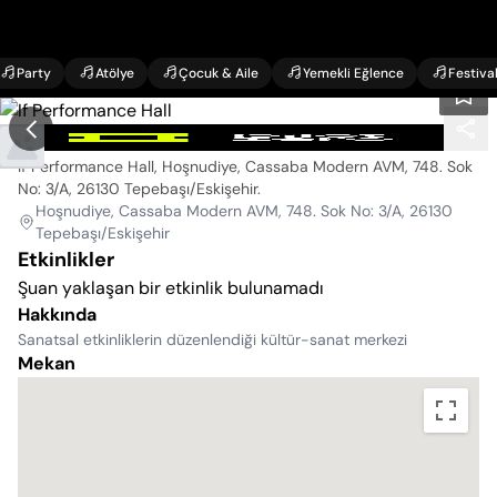
Party
Atölye
Çocuk & Aile
Yemekli Eğlence
Festiva
If Performance Hall
If Performance Hall, Hoşnudiye, Cassaba Modern AVM, 748. Sok
No: 3/A, 26130 Tepebaşı/Eskişehir
.
Hoşnudiye, Cassaba Modern AVM, 748. Sok No: 3/A, 26130
Tepebaşı/Eskişehir
Etkinlikler
Şuan yaklaşan bir etkinlik bulunamadı
Hakkında
Sanatsal etkinliklerin düzenlendiği kültür-sanat merkezi
Mekan