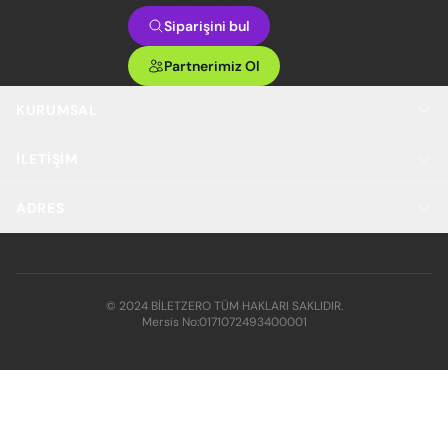
Siparişini bul
Partnerimiz Ol
KURUMSAL
İLETIŞIM
ADRES
© 2024 BİLETZERO TÜM HAKLARI SAKLIDIR.
Mersis No:
0171072493400001