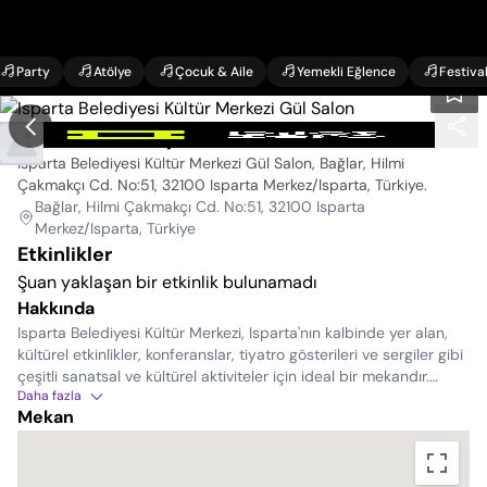
Party
Atölye
Çocuk & Aile
Yemekli Eğlence
Festiva
Isparta Belediyesi Kültür Merkezi Gül Salon
Isparta Belediyesi Kültür Merkezi Gül Salon, Bağlar, Hilmi
Çakmakçı Cd. No:51, 32100 Isparta Merkez/Isparta, Türkiye
.
Bağlar, Hilmi Çakmakçı Cd. No:51, 32100 Isparta
Merkez/Isparta, Türkiye
Etkinlikler
Şuan yaklaşan bir etkinlik bulunamadı
Hakkında
Isparta Belediyesi Kültür Merkezi, Isparta'nın kalbinde yer alan,
kültürel etkinlikler, konferanslar, tiyatro gösterileri ve sergiler gibi
çeşitli sanatsal ve kültürel aktiviteler için ideal bir mekandır.
Daha fazla
Modern mimarisi, geniş kapasitesi ve son teknoloji donanımı ile
Mekan
hem yerel halkın hem de turistlerin ilgisini çeken bu merkez,
Isparta'nın kültürel hayatının önemli bir parçasıdır. Etkinlik
takvimini takip edin ve Isparta Belediyesi Kültür Merkezi'nde
sanatla buluşun. Merkezi konumu sayesinde ulaşımı kolay olan