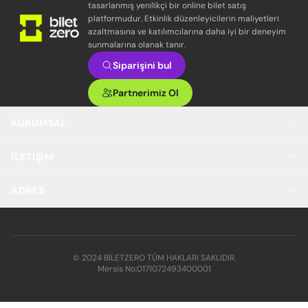
tasarlanmış yenilikçi bir online bilet satış
platformudur. Etkinlik düzenleyicilerin maliyetleri
azaltmasına ve katılımcılarına daha iyi bir deneyim
sunmalarına olanak tanır.
Siparişini bul
Partnerimiz Ol
KURUMSAL
İLETIŞIM
ADRES
© 2024 BİLETZERO TÜM HAKLARI SAKLIDIR.
Mersis No:
0171072493400001